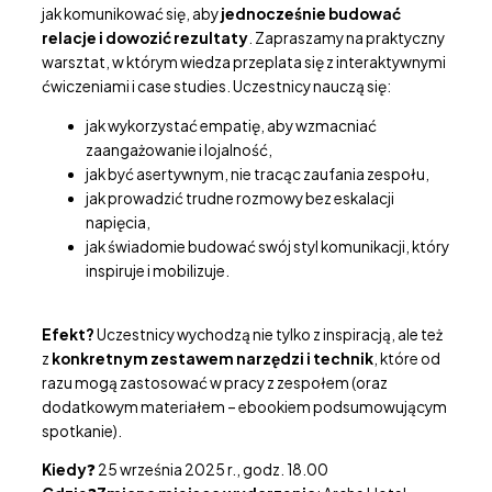
jak komunikować się, aby
jednocześnie budować
relacje i dowozić rezultaty
. Zapraszamy na praktyczny
warsztat, w którym wiedza przeplata się z interaktywnymi
ćwiczeniami i case studies. Uczestnicy nauczą się:
jak wykorzystać empatię, aby wzmacniać
zaangażowanie i lojalność,
jak być asertywnym, nie tracąc zaufania zespołu,
jak prowadzić trudne rozmowy bez eskalacji
napięcia,
jak świadomie budować swój styl komunikacji, który
inspiruje i mobilizuje.
Efekt?
Uczestnicy wychodzą nie tylko z inspiracją, ale też
z
konkretnym zestawem narzędzi i technik
, które od
razu mogą zastosować w pracy z zespołem (oraz
dodatkowym materiałem – ebookiem podsumowującym
spotkanie).
Kiedy
❓ 25 września 2025 r., godz. 18.00