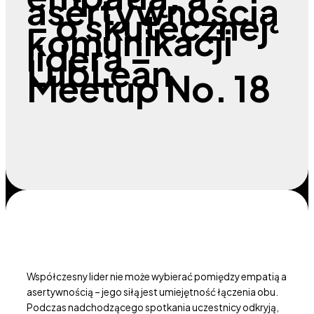
asertywnością
– o skutecznej
komunikacji
lidera –
LubLean
Meetup No. 18
Współczesny lider nie może wybierać pomiędzy empatią a
asertywnością – jego siłą jest umiejętność łączenia obu.
Podczas nadchodzącego spotkania uczestnicy odkryją,