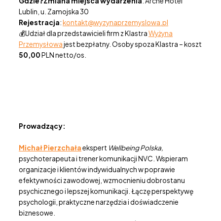
Gdzie
❓
Zmiana miejsca wydarzenia
: Arche Hotel
Lublin, u. Zamojska 30
Rejestracja
:
kontakt@wyzynaprzemyslowa.pl
💰Udział dla przedstawicieli firm z Klastra
Wyżyna
Przemysłowa
jest bezpłatny. Osoby spoza Klastra – koszt
50,00
PLN netto/os.
Prowadzący:
Michał Pierzchała
ekspert
Wellbeing Polska,
psychoterapeuta i trener komunikacji NVC. Wspieram
organizacje i klientów indywidualnych w poprawie
efektywności zawodowej, wzmocnieniu dobrostanu
psychicznego i lepszej komunikacji. Łączę perspektywę
psychologii, praktyczne narzędzia i doświadczenie
biznesowe.