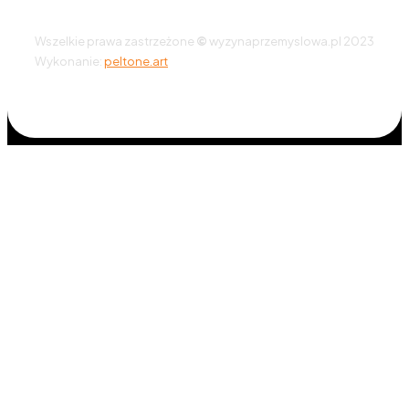
Wszelkie prawa zastrzeżone
©
wyzynaprzemyslowa.pl 2023
Wykonanie:
peltone.art