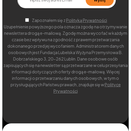
Zapoznałem się z
Polityką Prywatności
Uzupełnienie powyższego pola oznacza zgodę na otrzymywanie
newslettera drogą e-mailową. Zgodę można wycofać w każdym
czasie bez wpływu na zgodność z prawem przetwarzania
dokonanego przed jej wycofaniem. Administratorem danych
osobowych jest Fundacja Lubelska Wyżyna Przemysłowa B.
Dobrzańskiego 3, 20-262 Lublin. Dane osobowe osób
zapisujących się na newsletter są przetwarzane w celu przesyłania
informacji dotyczących oferty drogą e-mailową. Więcej
informacji o przetwarzaniu danych osobowych, w tym o
przysługujących Państwu prawach, znajduje się w
Polityce
Prywatności